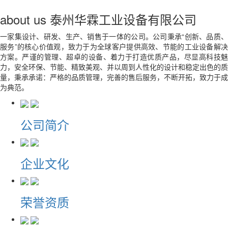
about us
泰州华霖工业设备有限公司
一家集设计、研发、生产、销售于一体的公司。公司秉承“创新、品质、
服务”的核心价值观，致力于为全球客户提供高效、节能的工业设备解决
方案。严谨的管理、超卓的设备、着力于打造优质产品，尽显高科技魅
力，安全环保、节能、精致美观、并以周到人性化的设计和稳定出色的质
量，秉承承诺：严格的品质管理，完善的售后服务，不断开拓，致力于成
为典范。
公司简介
企业文化
荣誉资质