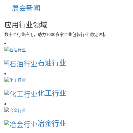
展会新闻
应用行业领域
数十个行业应用，助力1000多家企业包装行业 稳定达标
石油行业
化工行业
冶金行业