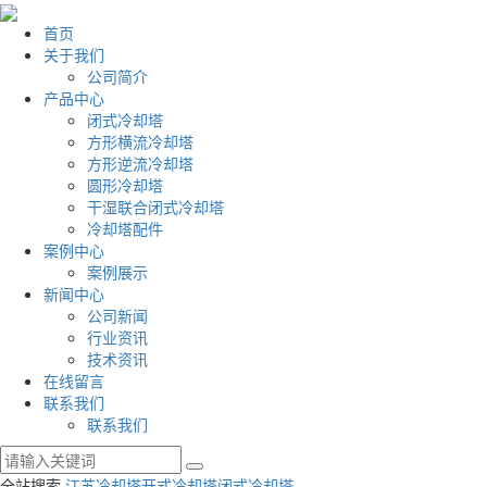
首页
关于我们
公司简介
产品中心
闭式冷却塔
方形横流冷却塔
方形逆流冷却塔
圆形冷却塔
干湿联合闭式冷却塔
冷却塔配件
案例中心
案例展示
新闻中心
公司新闻
行业资讯
技术资讯
在线留言
联系我们
联系我们
全站搜索
江苏冷却塔
开式冷却塔
闭式冷却塔